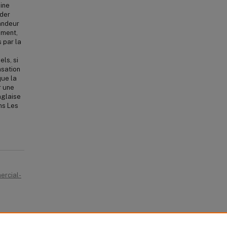
aine
rder
andeur
ement,
 par la
ls, si
nsation
que la
r une
nglaise
ns Les
ercial-
997) 6