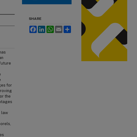
SHARE
Facebook
LinkedIn
WhatsApp
Email
Share
 has
an
future
e
e
ges for
proving
or the
antages
n law
orels,
es