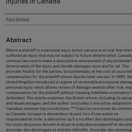
Injuries in Canada
Paul Dufays
Authors
Abstract
Where a plaintiff in a personal injury action can prove at trial that she
suffered an injury that may be subject to future deterioration, Canadi
common law courts make a speculative assessment of any potential 
deterioration of the injury and decide damages once and for all. This
provides finality for the parties, but potentially at the cost of accurat
compensation for the plaintiff whose injuries later worsen. In 1985, th
United Kingdom introduced a regime of reviewable provisional dama
personal injury, which allows review of damage awards after trial, im
compensation for the plaintiff without creating indefinite uncertainty f
defendant. This article examines this British reform, including its adv
and disadvantages, and the author concludes it should be adopted in
Canadian common law jurisdictions. *** Dans les provinces de commo
au Canada, lorsque le demandeur réussit, lors d'une action en
responsabilité civile, à démontrer qu'il a souffert des dommages corp
les cours de justice doivent évaluer le préjudice prospectif et doivent
accorder des dommages et intérêts définitifs. Accorder des dommag