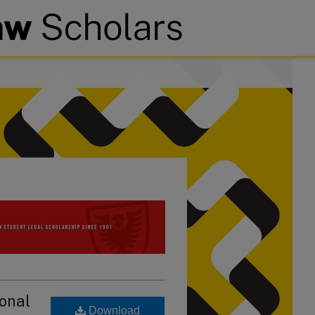
sonal
Download