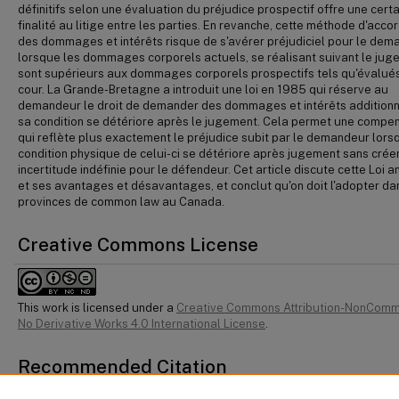
définitifs selon une évaluation du préjudice prospectif offre une cert
finalité au litige entre les parties. En revanche, cette méthode d'acco
des dommages et intérêts risque de s'avérer préjudiciel pour le dem
lorsque les dommages corporels actuels, se réalisant suivant le jug
sont supérieurs aux dommages corporels prospectifs tels qu'évalués
cour. La Grande-Bretagne a introduit une loi en 1985 qui réserve au
demandeur le droit de demander des dommages et intérêts additionne
sa condition se détériore après le jugement. Cela permet une compe
qui reflète plus exactement le préjudice subit par le demandeur lors
condition physique de celui-ci se détériore après jugement sans crée
incertitude indéfinie pour le défendeur. Cet article discute cette Loi a
et ses avantages et désavantages, et conclut qu'on doit l'adopter da
provinces de common law au Canada.
Creative Commons License
This work is licensed under a
Creative Commons Attribution-NonComm
No Derivative Works 4.0 International License
.
Recommended Citation
Paul Dufays, "Introducing Provisional Damages for Personal Injuries in Canada" (1