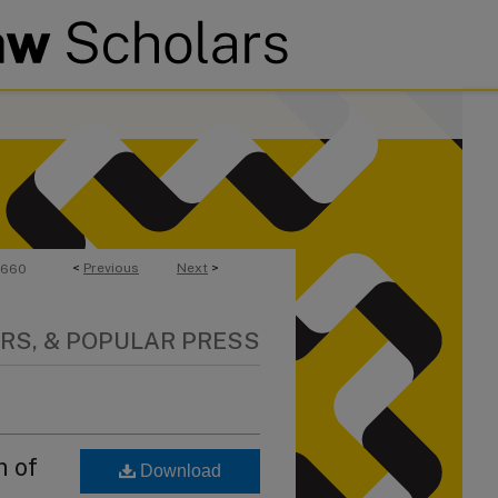
<
Previous
Next
>
660
RS, & POPULAR PRESS
n of
Download
,