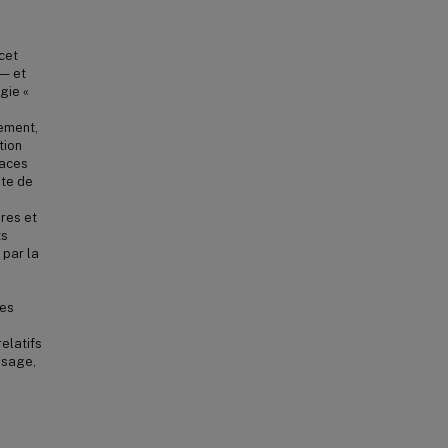
cet
 — et
égie «
gement,
tion
paces
pte de
res et
ts
 par la
les
elatifs
usage,