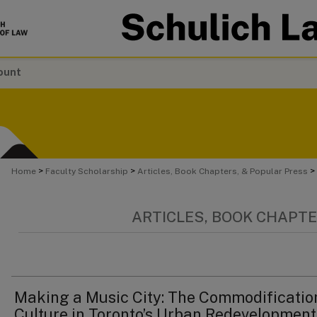
ount
>
>
>
Home
Faculty Scholarship
Articles, Book Chapters, & Popular Press
ARTICLES, BOOK CHAPTE
Making a Music City: The Commodificatio
Culture in Toronto’s Urban Redevelopment