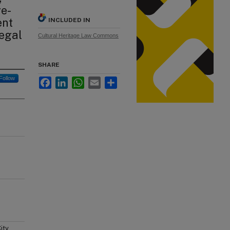
e-
ent
INCLUDED IN
Legal
Cultural Heritage Law Commons
SHARE
Follow
Facebook
LinkedIn
WhatsApp
Email
Share
ity