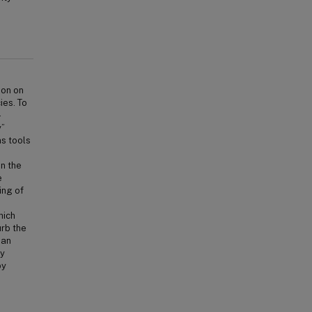
ion on
ies. To
—
y”
s tools
in the
e
ing of
hich
urb the
 an
ly
by