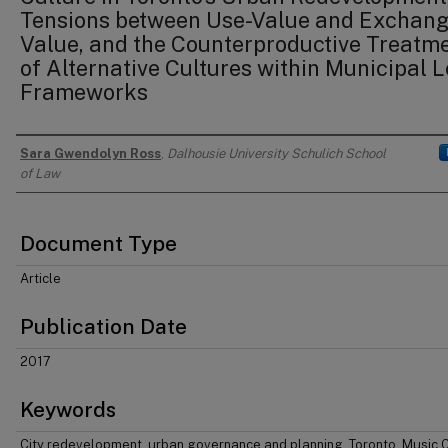
Tensions between Use-Value and Exchang
Value, and the Counterproductive Treatm
of Alternative Cultures within Municipal 
Frameworks
Sara Gwendolyn Ross
,
Dalhousie University Schulich School
Authors
of Law
Document Type
Article
Publication Date
2017
Keywords
City redevelopment, urban governance and planning, Toronto, Music C