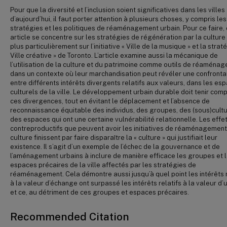
Pour que la diversité et l’inclusion soient significatives dans les villes
d’aujourd’hui, il faut porter attention à plusieurs choses, y compris les
stratégies et les politiques de réaménagement urbain. Pour ce faire, 
article se concentre sur les stratégies de régénération par la culture
plus particulièrement sur l’initiative « Ville de la musique » et la strat
Ville créative » de Toronto. L’article examine aussi la mécanique de
l’utilisation de la culture et du patrimoine comme outils de réaména
dans un contexte où leur marchandisation peut révéler une confronta
entre différents intérêts divergents relatifs aux valeurs, dans les es
culturels de la ville. Le développement urbain durable doit tenir com
ces divergences, tout en évitant le déplacement et l’absence de
reconnaissance équitable des individus, des groupes, des (sous)cultu
des espaces qui ont une certaine vulnérabilité relationnelle. Les effe
contreproductifs que peuvent avoir les initiatives de réaménagement
culture finissent par faire disparaître la « culture » qui justifiait leur
existence. Il s’agit d’un exemple de l’échec de la gouvernance et de
l’aménagement urbains à inclure de manière efficace les groupes et 
espaces précaires de la ville affectés par les stratégies de
réaménagement. Cela démontre aussi jusqu’à quel point les intérêts r
à la valeur d’échange ont surpassé les intérêts relatifs à la valeur d’
et ce, au détriment de ces groupes et espaces précaires.
Recommended Citation