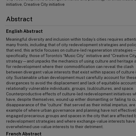
initiative, Creative City initiative
Abstract
English Abstract
Meaningful diversity and inclusion within today’s cities requires attent
many fronts, including that of city redevelopment strategies and polic
that end, this article focuses on culture-led regeneration strategies
specifically, those of Toronto’s “Music City” initiative and “Creative Cit
strategy—and unpacks the mechanics of using culture and heritage a
for redevelopment where their commodification can reveal the clash
between divergent value interests that exist within spaces of culture 
city. Sustainable urban development must carefully account for thes
divergences to avoid the displacement and lack of equitable account
relationally vulnerable individuals, groups, (sub)cultures, and space.
Counterproductive effects of culture-led redevelopment initiatives w
have, despite themselves, wound up either dismantling or failing to c
disappearance of the “culture” that served as their initial impetus, are
example of where urban governance and planning have not effective
engaged precarious groups and spaces in the city that are affected 
redevelopment strategies and where exchange-value interests have
overwhelmed use-value interests to their detriment.
French Abstract