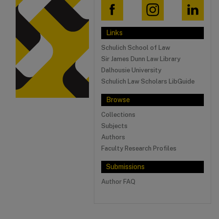
Links
Schulich School of Law
Sir James Dunn Law Library
Dalhousie University
Schulich Law Scholars LibGuide
Browse
Collections
Subjects
Authors
Faculty Research Profiles
Submissions
Author FAQ