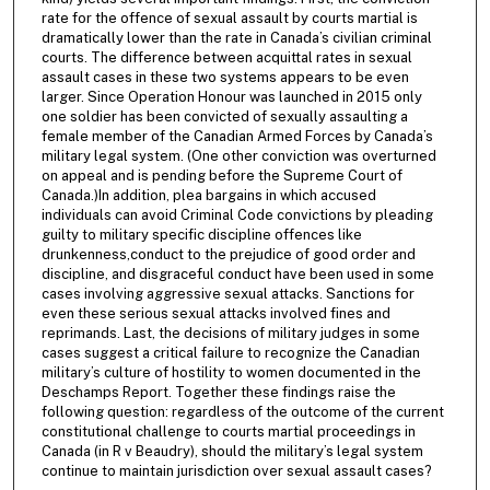
rate for the offence of sexual assault by courts martial is
dramatically lower than the rate in Canada’s civilian criminal
courts. The difference between acquittal rates in sexual
assault cases in these two systems appears to be even
larger. Since Operation Honour was launched in 2015 only
one soldier has been convicted of sexually assaulting a
female member of the Canadian Armed Forces by Canada’s
military legal system. (One other conviction was overturned
on appeal and is pending before the Supreme Court of
Canada.)In addition, plea bargains in which accused
individuals can avoid Criminal Code convictions by pleading
guilty to military specific discipline offences like
drunkenness,conduct to the prejudice of good order and
discipline, and disgraceful conduct have been used in some
cases involving aggressive sexual attacks. Sanctions for
even these serious sexual attacks involved fines and
reprimands. Last, the decisions of military judges in some
cases suggest a critical failure to recognize the Canadian
military’s culture of hostility to women documented in the
Deschamps Report. Together these findings raise the
following question: regardless of the outcome of the current
constitutional challenge to courts martial proceedings in
Canada (in R v Beaudry), should the military’s legal system
continue to maintain jurisdiction over sexual assault cases?