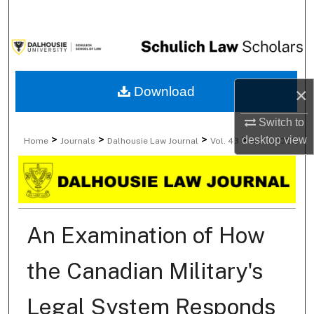
Search
Browse Collections
My Account
Download
×
About
Switch to
>
>
>
>
desktop
view
Home
Journals
Dalhousie Law Journal
Vol. 43
Iss. 1 (2020)
Digital Commons Network™
An Examination of How
the Canadian Military's
Legal System Responds