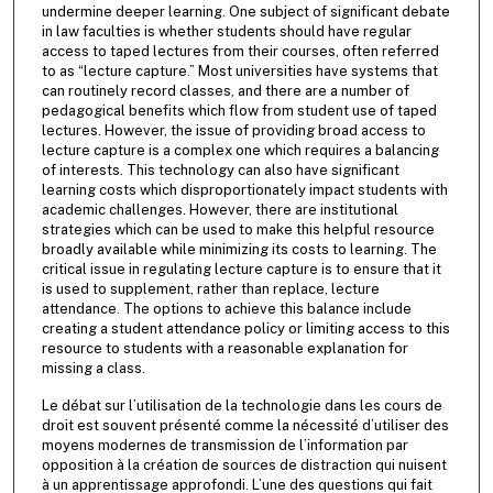
undermine deeper learning. One subject of significant debate
in law faculties is whether students should have regular
access to taped lectures from their courses, often referred
to as “lecture capture.” Most universities have systems that
can routinely record classes, and there are a number of
pedagogical benefits which flow from student use of taped
lectures. However, the issue of providing broad access to
lecture capture is a complex one which requires a balancing
of interests. This technology can also have significant
learning costs which disproportionately impact students with
academic challenges. However, there are institutional
strategies which can be used to make this helpful resource
broadly available while minimizing its costs to learning. The
critical issue in regulating lecture capture is to ensure that it
is used to supplement, rather than replace, lecture
attendance. The options to achieve this balance include
creating a student attendance policy or limiting access to this
resource to students with a reasonable explanation for
missing a class.
Le débat sur l’utilisation de la technologie dans les cours de
droit est souvent présenté comme la nécessité d’utiliser des
moyens modernes de transmission de l’information par
opposition à la création de sources de distraction qui nuisent
à un apprentissage approfondi. L’une des questions qui fait