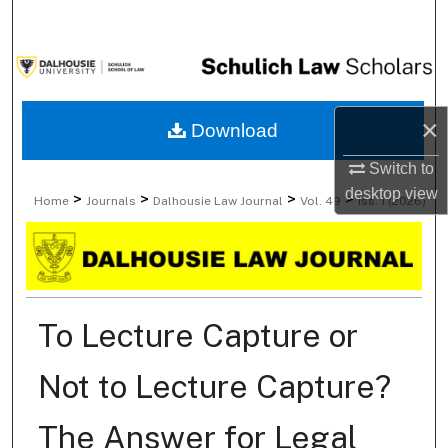
Search
Browse Collections
My Account
×
Download
Switch to
About
desktop
view
>
>
>
>
Home
Journals
Dalhousie Law Journal
Vol. 49
Iss. 1 (2026)
Digital Commons Network™
To Lecture Capture or
Not to Lecture Capture?
The Answer for Legal